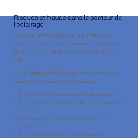
Risques et fraude dans le secteur de
l’éclairage
Le secteur de l’éclairage, qu’il soit intérieur ou
extérieur, a été marqué ces dernières années par
plusieurs cas de fraudes liées au dispositif des
CEE.
👉 Le
Syndicat de l’éclairage
s’est exprimé pour
condamner ces pratiques
et souligner :
la nécessité d’un
cadre de contrôle renforcé
,
la nécessité de contrôle de 100% des opérations
sur site,
l’importance de protéger et d’informer les
bénéficiaires,
la nécessité de garantir la crédibilité du