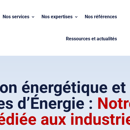
Nos services
Nos expertises
Nos références
Ressources et actualités
on énergétique et 
s d’Énergie :
Notr
édiée aux industri